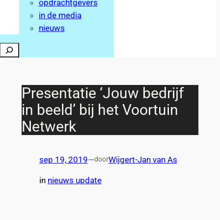
opdrachtgevers
in de media
nieuws
Zoeken
Presentatie ‘Jouw bedrijf
in beeld’ bij het Voortuin
Netwerk
sep 19, 2019
—
Wijgert-Jan van As
door
in
nieuws update