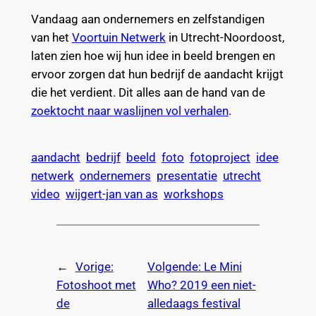
Vandaag aan ondernemers en zelfstandigen
van het
Voortuin Netwerk
in Utrecht-Noordoost,
laten zien hoe wij hun idee in beeld brengen en
ervoor zorgen dat hun bedrijf de aandacht krijgt
die het verdient. Dit alles aan de hand van de
zoektocht naar waslijnen vol verhalen
.
aandacht
bedrijf
beeld
foto
fotoproject
idee
netwerk
ondernemers
presentatie
utrecht
video
wijgert-jan van as
workshops
←
Vorige:
Volgende:
Le Mini
Fotoshoot met
Who? 2019 een niet-
de
alledaags festival