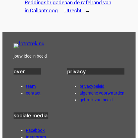
Reddingsbrigade
aan de rafelrand van
in Callantsoog
Utrecht
→
jouw idee in beeld
over
privacy
team
privacybeleid
contact
algemene voorwaarden
gebruik van beeld
sociale media
Facebook
Instagram