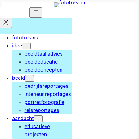
Ga
naar
de
inhoud
fototrek.nu
idee
beeldtaal advies
beeldeducatie
beeldconcepten
beeld
bedrijfsreportages
interieur reportages
portretfotografie
reisreportages
aandacht
educatieve
projecten