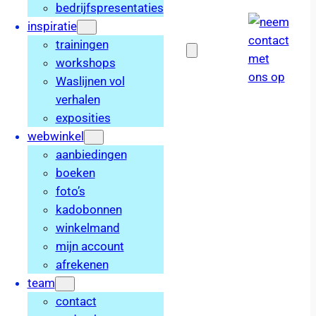
bedrijfspresentaties
inspiratie
trainingen
workshops
Waslijnen vol
verhalen
exposities
webwinkel
aanbiedingen
boeken
foto’s
kadobonnen
winkelmand
mijn account
afrekenen
team
contact