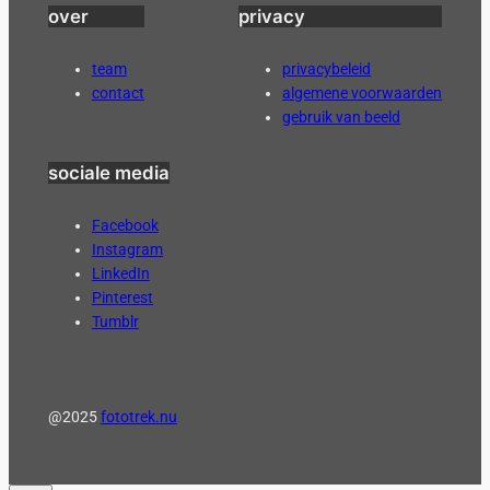
over
privacy
team
privacybeleid
contact
algemene voorwaarden
gebruik van beeld
sociale media
Facebook
Instagram
LinkedIn
Pinterest
Tumblr
@2025
fototrek.nu