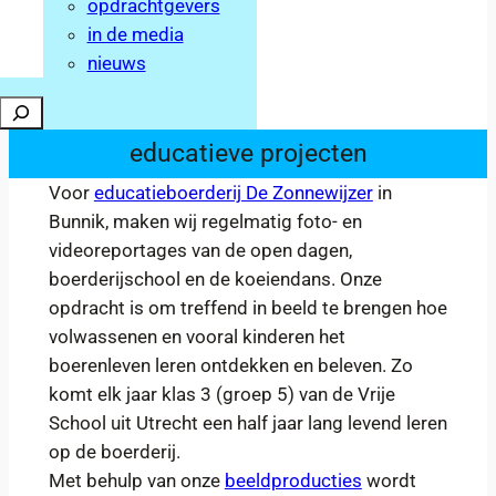
opdrachtgevers
in de media
nieuws
Zoeken
educatieve projecten
Voor
educatieboerderij De Zonnewijzer
in
Bunnik, maken wij regelmatig foto- en
videoreportages van de open dagen,
boerderijschool en de koeiendans. Onze
opdracht is om treffend in beeld te brengen hoe
volwassenen en vooral kinderen het
boerenleven leren ontdekken en beleven. Zo
komt elk jaar klas 3 (groep 5) van de Vrije
School uit Utrecht een half jaar lang levend leren
op de boerderij.
Met behulp van onze
beeldproducties
wordt