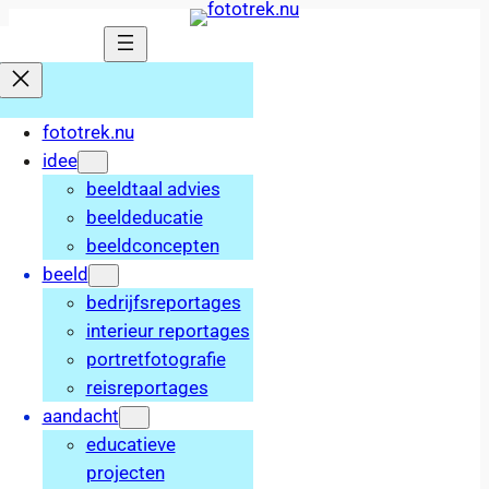
Ga
naar
de
inhoud
fototrek.nu
idee
beeldtaal advies
beeldeducatie
beeldconcepten
beeld
bedrijfsreportages
interieur reportages
portretfotografie
reisreportages
aandacht
educatieve
projecten