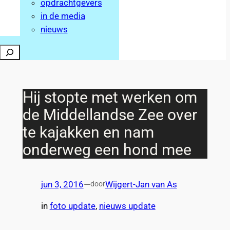
opdrachtgevers
in de media
nieuws
Zoeken
Hij stopte met werken om
de Middellandse Zee over
te kajakken en nam
onderweg een hond mee
jun 3, 2016
—
Wijgert-Jan van As
door
in
foto update
, 
nieuws update