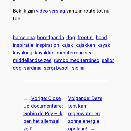
Bekijk zijn
video verslag
van zijn route tot nu
toe.
barcelona
boredpanda
dog
froot.nl
hond
inspiratie
inspiration
kajak
kajakken
kayak
kayaking
kayaklife
mediterrean sea
middellandse zee
rumbo mediterráneo
sailor
dog
sardinia
sergi basoli
sicilia
←
Vorige:
Close
Volgende:
Deze
Up-documentaire:
tent kan
‘Robin de Puy – Ik
regenwater en
ben het allemaal
zonne-energie
zelf’
opslaan!
→