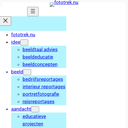
Ga
naar
de
inhoud
fototrek.nu
idee
beeldtaal advies
beeldeducatie
beeldconcepten
beeld
bedrijfsreportages
interieur reportages
portretfotografie
reisreportages
aandacht
educatieve
projecten