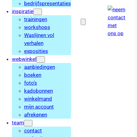
bedrijfspresentaties
inspiratie
trainingen
workshops
Waslijnen vol
verhalen
exposities
webwinkel
aanbiedingen
boeken
foto’s
kadobonnen
winkelmand
mijn account
afrekenen
team
contact